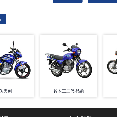
品
仿天剑
铃木王二代-钻豹